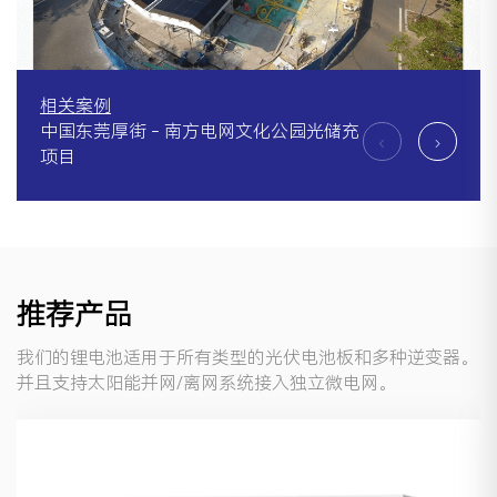
相关案例
中国东莞厚街 - 南方电网文化公园光储充
中国浙江湖州 - 凯金分布式光伏项目
中国广东 - 深中通道柴储微网系统
中国海南 - 海南部队用户侧储能电站
中国浙江台州 - 台州长鹰工业园分布式储
中国东莞石碣 - 台达工业园用户侧储能电
中国成都 - 亚联高科储能备电系统
中国广东珠海 - 珠海瓦特神东储能系统
中国广东珠海 - 珠海瓦特储能研发示范项
项目
能
站
目
推荐产品
我们的锂电池适用于所有类型的光伏电池板和多种逆变器。
并且支持太阳能并网/离网系统接入独立微电网。