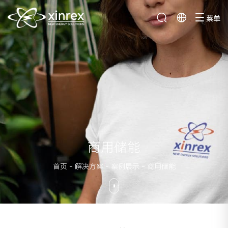
菜单
商用储能
首页
-
解决方案
-
案例展示
-
商用储能