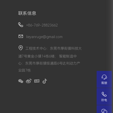
联系信息
+86-769-28823662
lieyanruge@gmail.com
工程技术中心：东莞市厚街镇科技大
道7号黄金小镇14栋6楼； 智能制造中
心：东莞市厚街镇恒通路6号达利动力产
业园7栋
客服
致电