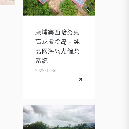
柬埔寨西哈努克
高龙撒冷岛 - 纯
离网海岛光储柴
系统
2022-11-30