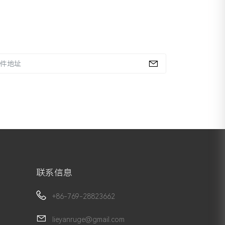
联系信息
+86-769-28823662
lieyanruge@gmail.com