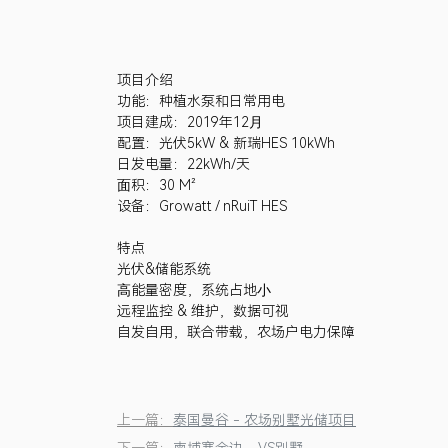
项目介绍
功能：种植水泵和日常用电
项目建成：2019年12⽉
配置：光伏5kW & 新瑞HES 10kWh
日发电量：22kWh/天
⾯积：30 M²
设备：Growatt / nRuiT HES
特点
光伏&储能系统
⾼能量密度，系统占地⼩
远程监控 & 维护，数据可视
自发自用，联合带载，农场户电力保障
上一篇：
泰国曼谷 - 农场别墅光储项目
下一篇：
柬埔寨金边 - VS别墅