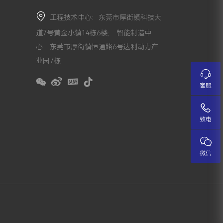
工程技术中心：东莞市厚街镇科技大
道7号黄金小镇14栋6楼； 智能制造中
心：东莞市厚街镇恒通路6号达利动力产
业园7栋
客服
致电
微信