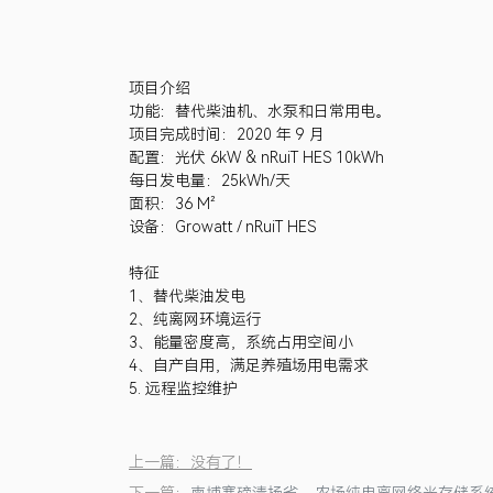
项目介绍
功能：替代柴油机、水泵和日常用电。
项目完成时间：2020 年 9 月
配置：光伏 6kW & nRuiT HES 10kWh
每日发电量：25kWh/天
面积：36 M²
设备：Growatt / nRuiT HES
特征
1、替代柴油发电
2、纯离网环境运行
3、能量密度高，系统占用空间小
4、自产自用，满足养殖场用电需求
5. 远程监控维护
上一篇：没有了！
下一篇：
柬埔寨磅清扬省 - 农场纯电离网络光存储系