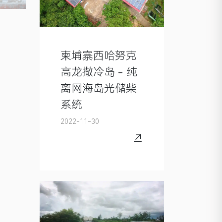
柬埔寨西哈努克
高龙撒冷岛 - 纯
离网海岛光储柴
系统
2022-11-30