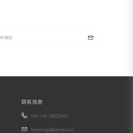
联系信息
+86-769-28823662
lieyanruge@gmail.com