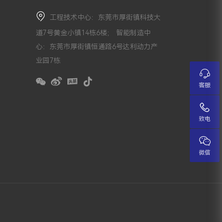
工程技术中心：东莞市厚街镇科技大
道7号黄金小镇14栋6楼； 智能制造中
心：东莞市厚街镇恒通路6号达利动力产
业园7栋
客服
致电
微信