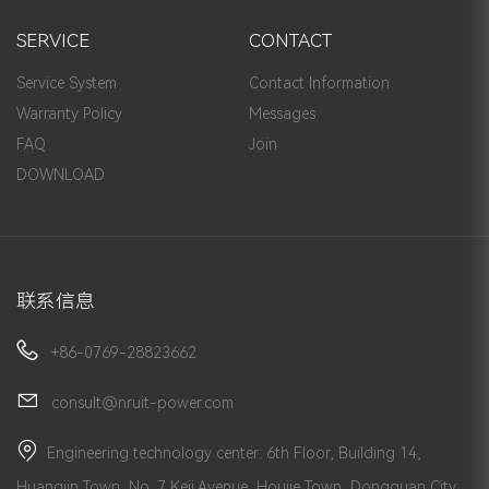
SERVICE
CONTACT
Service System
Contact Information
Warranty Policy
Messages
FAQ
Join
DOWNLOAD
联系信息
+86-0769-28823662
consult@nruit-power.com
Engineering technology center: 6th Floor, Building 14,
Huangjin Town, No. 7 Keji Avenue, Houjie Town, Dongguan City;