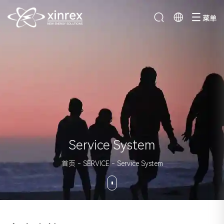
菜单
Service System
首页
-
SERVICE
-
Service System